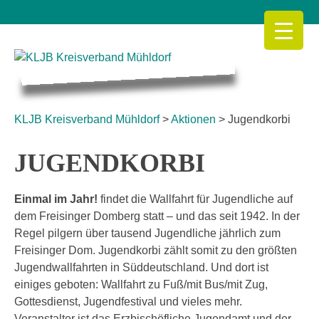
Skip
to
content
KLJB Kreisverband Mühldorf
KLJB Kreisverband Mühldorf
>
Aktionen
>
Jugendkorbi
JUGENDKORBI
Einmal im Jahr!
findet die Wallfahrt für Jugendliche auf
dem Freisinger Domberg statt – und das seit 1942. In der
Regel pilgern über tausend Jugendliche jährlich zum
Freisinger Dom. Jugendkorbi zählt somit zu den größten
Jugendwallfahrten in Süddeutschland. Und dort ist
einiges geboten: Wallfahrt zu Fuß/mit Bus/mit Zug,
Gottesdienst, Jugendfestival und vieles mehr.
Veranstalter ist das Erzbischöfliche Jugendamt und der