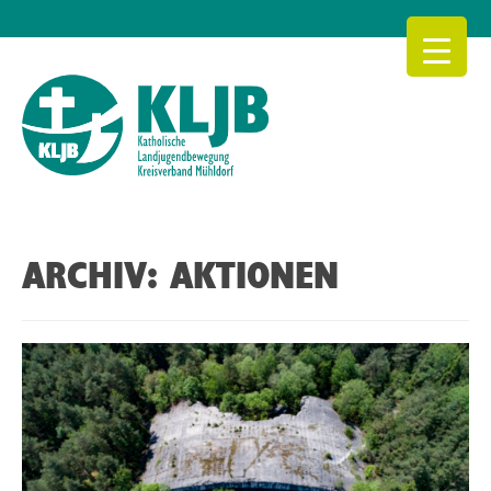
Skip
to
content
KLJB Kreisverband Mühldorf
ARCHIV:
AKTIONEN