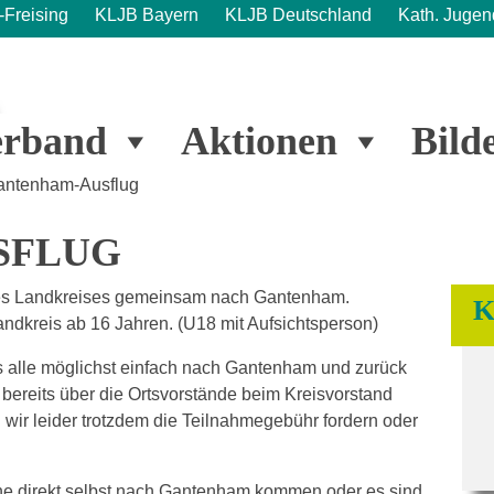
Freising
KLJB Bayern
KLJB Deutschland
Kath. Jugen
erband
Aktionen
Bild
antenham-Ausflug
SFLUG
es Landkreises gemeinsam nach Gantenham.
K
ndkreis ab 16 Jahren. (U18 mit Aufsichtsperson)
ss alle möglichst einfach nach Gantenham und zurück
bereits über die Ortsvorstände beim Kreisvorstand
wir leider trotzdem die Teilnahmegebühr fordern oder
ne direkt selbst nach Gantenham kommen oder es sind