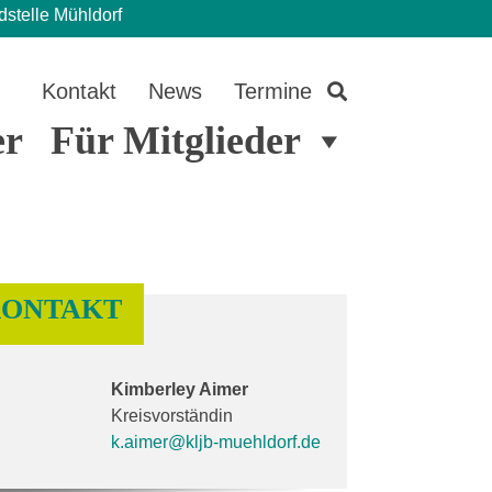
dstelle Mühldorf
Kontakt
News
Termine
er
Für Mitglieder
ONTAKT
Kimberley Aimer
Kreisvorständin
k.aimer@kljb-muehldorf.de