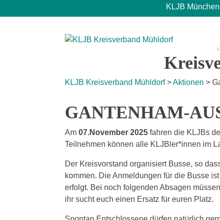
Skip
KLJB München-
to
content
KLJB Kreisverband Mühldorf
Kreisv
KLJB Kreisverband Mühldorf
>
Aktionen
>
G
GANTENHAM-AU
Am
07.November 2025
fahren die KLJBs d
Teilnehmen können alle KLJBler*innen im La
Der Kreisvorstand organisiert Busse, so da
kommen. Die Anmeldungen für die Busse ist 
erfolgt. Bei noch folgenden Absagen müssen 
ihr sucht euch einen Ersatz für euren Platz.
Spontan Entschlossene dürfen natürlich ger